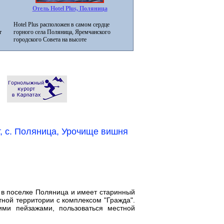
Отель Hotel Plus, Поляница
Hotel Plus расположен в самом сердце
т
горного села Поляница, Яремчанского
городского Совета на высоте
, с. Поляница, Урочище вишня
 в поселке Поляница и имеет старинный
тной территории с комплексом "Гражда".
ими пейзажами, пользоваться местной