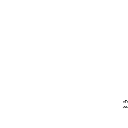
«Г
ра