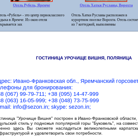
Отель Рубель, Яремче
Отель Хатки Русланы, Ворохта
тель «Рубель» - это центр первоклассного
Отель Хатки Русланы расположен в
тдыха в Яремче. Из окон отеля
курортном поселке Ворохта. Отель состои
ткрывается зах
из 7 коттеджей, выполненны
ГОСТИНИЦА УРОЧИЩЕ ВИШНЯ, ПОЛЯНИЦА
рес: Ивано-Франковская обл., Яремчанский горсовет
елефоны для бронирования:
8 (067) 99-79-711; +38 (095) 14-47-999
8 (063) 16-05-999; +38 (048) 73-75-999
mail: info@sezon.in; skype: sezon.in;
стиница "Урочище Вишня" построен в Ивано-Франковской области,
цульский стиль у подножья популярной горы "Буковель", на совмес
енно здесь Вы сможете насладиться великолепными карпатск
фраструктурой и удовлетворить свои потребности.