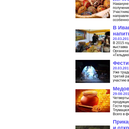
Накануне
получению
Участника
направле
особенно
В Ива
напит
20.03.201
В 2015 го
выставка 
Организа
«Гильдие
Фести
20.03.201
Уже трад
третий ра
участию 
Медов
29-08-20
Четверты
продукци
Гости пр
Тлумацком
Всего в ф
Прика
и отк