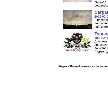
рыбаков б
решалась
Carpat
2019-02-
В послед
йоги позв
найти под
Турни
10-09-20
Для покл
проводитс
по истор
"Чертопо
Отдых в Ивано-Франковске и Карпатах