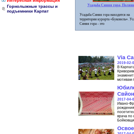
Интересная информация
Усадьба Синяя гора, Полян
Горнолыжные трассы и
подъемники Карпат
Усадьба Синяя гора находится на
территории курорта «Буковель». Ус
Синяя гора - это
Via Ca
2019-02-
В Карпата
Криворивн
знаменит
мотивам 
Юбиле
Свйон
2017-04-
Ивано-Фр
рождения
посетите
врача по
Бойковщи
Освое
2017-04-