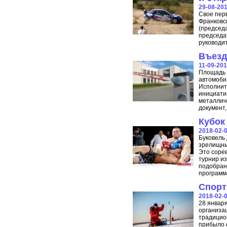
29-08-20
Свое пер
Франковс
(председ
председа
руководи
Въезд
11-09-20
Площадь 
автомоби
Исполнит
инициати
металлич
документ
Кубок
2018-02-
Буковель
зрелищный
Это соре
турнир и
подобран
программ
Спорт
2018-02-
28 январ
организац
традицио
прибыло о